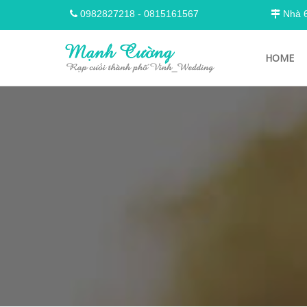
0982827218
-
0815161567
Nhà 68
HOME