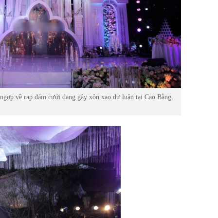
ngợp về rạp đám cưới đang gây xôn xao dư luận tại Cao Bằng.