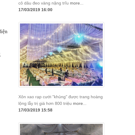
cô dâu đeo vàng nặng trĩu
more...
17/03/2019 16:00
điện
g
Xôn xao rạp cưới "khủng" được trang hoàng
lộng lẫy trị giá hơn 800 triệu
more...
17/03/2019 15:58