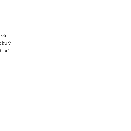
 và
chú ý
trĩu"