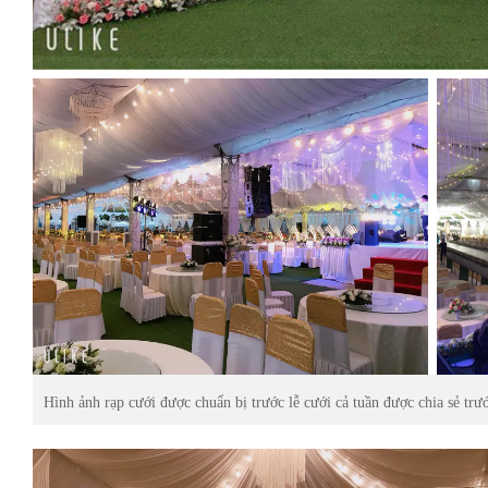
Hình ảnh rạp cưới được chuẩn bị trước lễ cưới cả tuần được chia sẻ trư