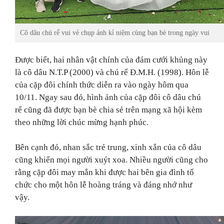
Cô dâu chú rể vui vẻ chụp ảnh kỉ niệm cùng bạn bè trong ngày vui
Được biết, hai nhân vật chính của đám cưới khủng này
là cô dâu N.T.P (2000) và chú rể Đ.M.H. (1998). Hôn lễ
của cặp đôi chính thức diễn ra vào ngày hôm qua
10/11. Ngay sau đó, hình ảnh của cặp đôi cô dâu chú
rể cũng đã được bạn bè chia sẻ trên mạng xã hội kèm
theo những lời chúc mừng hạnh phúc.
Bên cạnh đó, nhan sắc trẻ trung, xinh xắn của cô dâu
cũng khiến mọi người xuýt xoa. Nhiều người cũng cho
rằng cặp đôi may mắn khi được hai bên gia đình tổ
chức cho một hôn lễ hoàng tráng và đáng nhớ như
vậy.