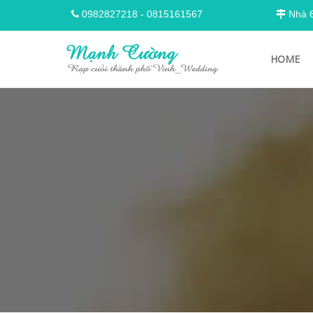
0982827218
-
0815161567
Nhà 68
HOME