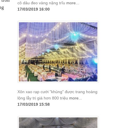
 tròn
cô dâu đeo vàng nặng trĩu
more...
ng
17/03/2019 16:00
Xôn xao rạp cưới "khủng" được trang hoàng
lộng lẫy trị giá hơn 800 triệu
more...
17/03/2019 15:58