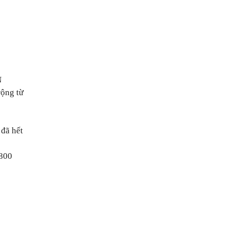
N
rộng từ
 đã hết
 800