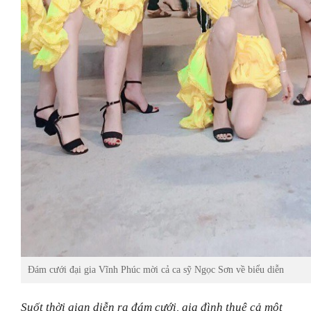
Đám cưới đại gia Vĩnh Phúc mời cả ca sỹ Ngọc Sơn về biểu diễn
Suốt thời gian diễn ra đám cưới, gia đình thuê cả một