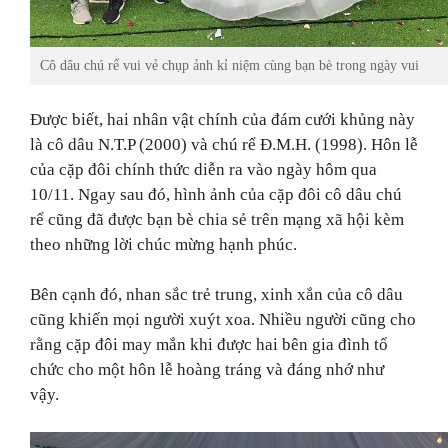
Cô dâu chú rể vui vẻ chụp ảnh kỉ niệm cùng bạn bè trong ngày vui
Được biết, hai nhân vật chính của đám cưới khủng này
là cô dâu N.T.P (2000) và chú rể Đ.M.H. (1998). Hôn lễ
của cặp đôi chính thức diễn ra vào ngày hôm qua
10/11. Ngay sau đó, hình ảnh của cặp đôi cô dâu chú
rể cũng đã được bạn bè chia sẻ trên mạng xã hội kèm
theo những lời chúc mừng hạnh phúc.
Bên cạnh đó, nhan sắc trẻ trung, xinh xắn của cô dâu
cũng khiến mọi người xuýt xoa. Nhiều người cũng cho
rằng cặp đôi may mắn khi được hai bên gia đình tổ
chức cho một hôn lễ hoàng tráng và đáng nhớ như
vậy.