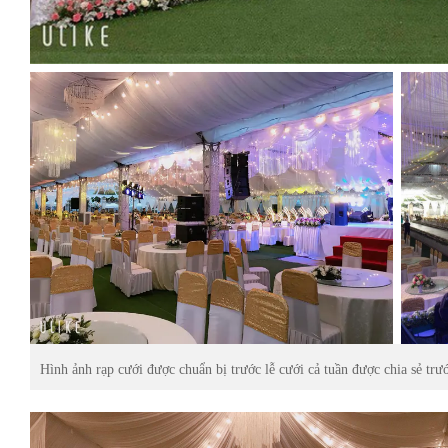
Hình ảnh rạp cưới được chuẩn bị trước lễ cưới cả tuần được chia sẻ trư