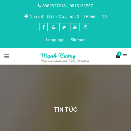
0982827218
-
0815161567
Nhà 68 - Đô thị Cửa Tiền 2 - TP Vinh - NA
Language
Sitemap
3
TIN TỨC