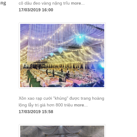
ằng
cô dâu đeo vàng nặng trĩu
more...
17/03/2019 16:00
Xôn xao rạp cưới "khủng" được trang hoàng
lộng lẫy trị giá hơn 800 triệu
more...
17/03/2019 15:58