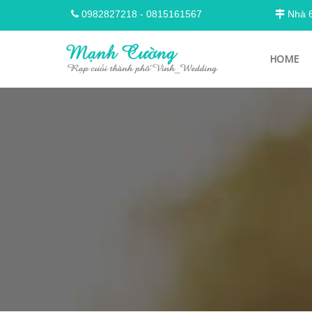
0982827218
-
0815161567
Nhà 68
HOME