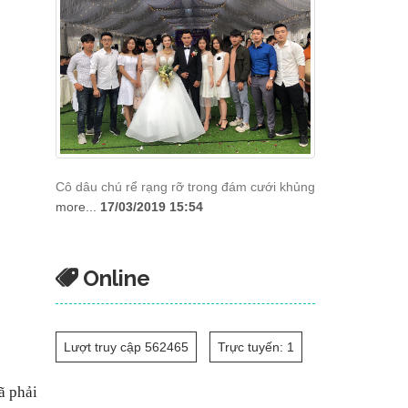
Cô dâu chú rể rạng rỡ trong đám cưới khủng
more...
17/03/2019 15:54
Online
Lượt truy cập 562465
Trực tuyến: 1
ã phải