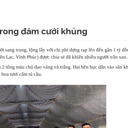
 trong đám cưới khủng
i sang trọng, lộng lẫy với chi phí dựng rạp lên đến gần 1 tỷ đ
Yên Lạc, Vĩnh Phúc) được chia sẻ đã khiến nhiều người xôn xao.
ới 2 tông màu chủ đạo vàng và trắng. Hai bên bục dẫn vào sân k
 hoa tươi cẩm tú cầu.