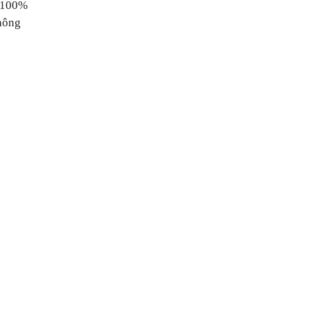
g 100%
phông