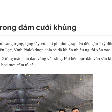
 trong đám cưới khủng
i sang trọng, lộng lẫy với chi phí dựng rạp lên đến gần 1 tỷ đ
Yên Lạc, Vĩnh Phúc) được chia sẻ đã khiến nhiều người xôn xao.
ới 2 tông màu chủ đạo vàng và trắng. Hai bên bục dẫn vào sân k
 hoa tươi cẩm tú cầu.