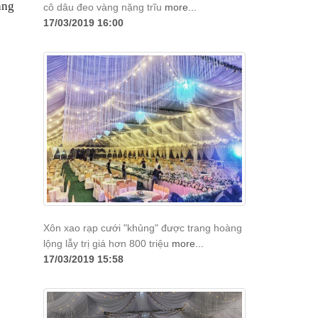
ằng
cô dâu đeo vàng nặng trĩu
more...
17/03/2019 16:00
Xôn xao rạp cưới "khủng" được trang hoàng
lộng lẫy trị giá hơn 800 triệu
more...
17/03/2019 15:58