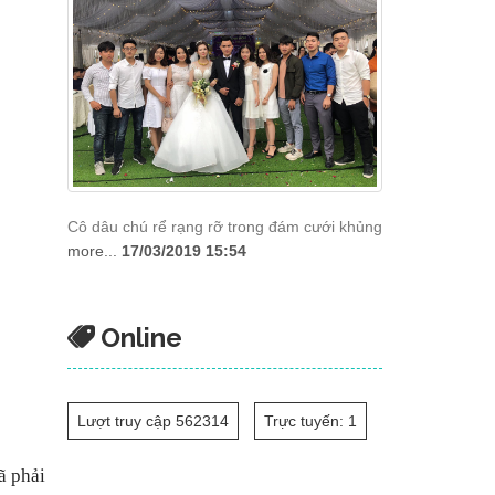
Cô dâu chú rể rạng rỡ trong đám cưới khủng
more...
17/03/2019 15:54
Online
Lượt truy cập 562314
Trực tuyến: 1
ã phải