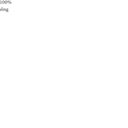
g 100%
phông