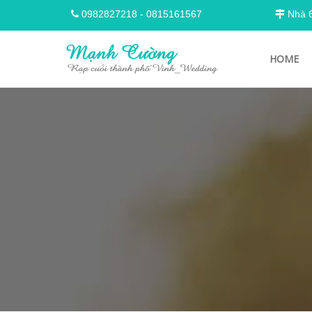
0982827218
-
0815161567
Nhà 68
HOME