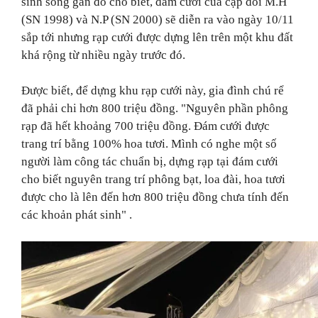
sinh sống gần đó cho biết, đám cưới của cặp đôi M.H
(SN 1998) và N.P (SN 2000) sẽ diễn ra vào ngày 10/11
sắp tới nhưng rạp cưới được dựng lên trên một khu đất
khá rộng từ nhiều ngày trước đó.
Được biết, để dựng khu rạp cưới này, gia đình chú rể
đã phải chi hơn 800 triệu đồng. "Nguyên phần phông
rạp đã hết khoảng 700 triệu đồng. Đám cưới được
trang trí bằng 100% hoa tươi. Mình có nghe một số
người làm công tác chuẩn bị, dựng rạp tại đám cưới
cho biết
nguyên trang trí phông bạt, loa đài, hoa tươi
được cho là lên đến hơn 800 triệu đồng chưa tính đến
các khoản phát sinh" .