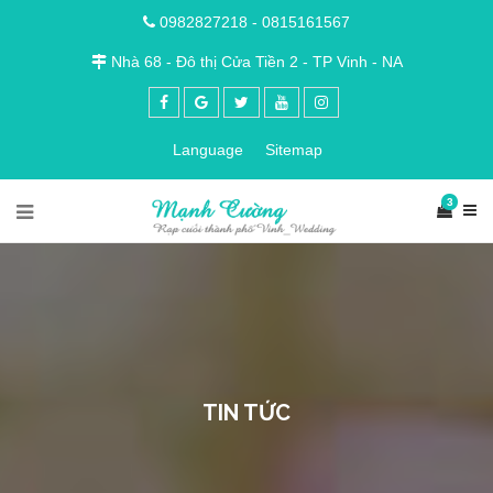
0982827218
-
0815161567
Nhà 68 - Đô thị Cửa Tiền 2 - TP Vinh - NA
Language
Sitemap
3
TIN TỨC