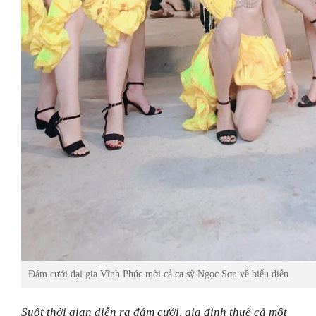
Đám cưới đại gia Vĩnh Phúc mời cả ca sỹ Ngọc Sơn về biểu diễn
Suốt thời gian diễn ra đám cưới, gia đình thuê cả một