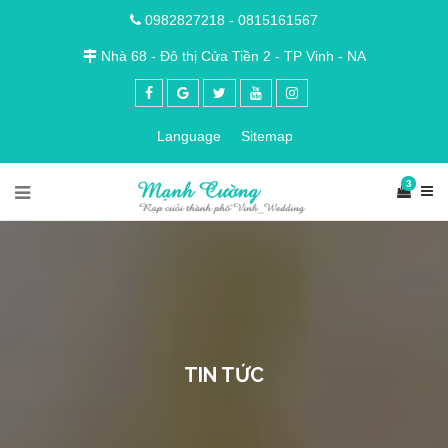
0982827218
-
0815161567
Nhà 68 - Đô thị Cửa Tiền 2 - TP Vinh - NA
Language
Sitemap
3
TIN TỨC