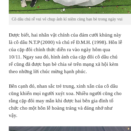
Cô dâu chú rể vui vẻ chụp ảnh kỉ niệm cùng bạn bè trong ngày vui
Được biết, hai nhân vật chính của đám cưới khủng này
là cô dâu N.T.P (2000) và chú rể Đ.M.H. (1998). Hôn lễ
của cặp đôi chính thức diễn ra vào ngày hôm qua
10/11. Ngay sau đó, hình ảnh của cặp đôi cô dâu chú
rể cũng đã được bạn bè chia sẻ trên mạng xã hội kèm
theo những lời chúc mừng hạnh phúc.
Bên cạnh đó, nhan sắc trẻ trung, xinh xắn của cô dâu
cũng khiến mọi người xuýt xoa. Nhiều người cũng cho
rằng cặp đôi may mắn khi được hai bên gia đình tổ
chức cho một hôn lễ hoàng tráng và đáng nhớ như
vậy.