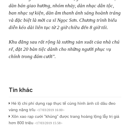
dàn bán giao hưởng, nhóm nhảy, dàn nhạc dân tộc,
ban nhạc sự kiện, dàn âm thanh ánh sáng hoành tráng
và đặc biệt là mời ca sĩ Ngọc Sơn. Chương trình biểu
diễn kéo dài liên tục từ 2 giờ chiều đến 8 giờ tối.
Khu đằng sau rất rộng là xưởng sản xuất của nhà chú
rể, đặt 20 bàn tiệc dành cho những người phục vụ
chính trong đám cưới".
Tin khác
Hé lộ chi phí dựng rạp thực tế cùng hình ảnh cô dâu đeo
vàng nặng trĩu
<17/03/2019 16:00>
Xôn xao rạp cưới "khủng" được trang hoàng lộng lẫy trị giá
hơn 800 triệu
<17/03/2019 15:58>