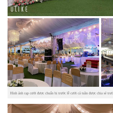
Hình ảnh rạp cưới được chuẩn bị trước lễ cưới cả tuần được chia sẻ trư