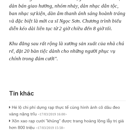
dàn bán giao hưởng, nhóm nhảy, dàn nhạc dân tộc,
ban nhạc sự kiện, dàn âm thanh ánh sáng hoành tráng
và đặc biệt là mời ca sĩ Ngọc Sơn. Chương trình biểu
diễn kéo dài liên tục từ 2 giờ chiều đến 8 giờ tối.
Khu đằng sau rất rộng là xưởng sản xuất của nhà chú
rể, đặt 20 bàn tiệc dành cho những người phục vụ
chính trong đám cưới".
Tin khác
Hé lộ chi phí dựng rạp thực tế cùng hình ảnh cô dâu đeo
vàng nặng trĩu
<17/03/2019 16:00>
Xôn xao rạp cưới "khủng" được trang hoàng lộng lẫy trị giá
hơn 800 triệu
<17/03/2019 15:58>