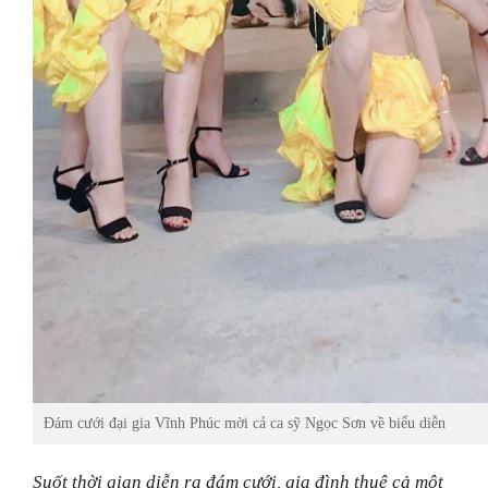
Đám cưới đại gia Vĩnh Phúc mời cả ca sỹ Ngọc Sơn về biểu diễn
Suốt thời gian diễn ra đám cưới, gia đình thuê cả một