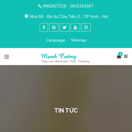
0982827218
-
0815161567
Nhà 68 - Đô thị Cửa Tiền 2 - TP Vinh - NA
Language
Sitemap
3
TIN TỨC