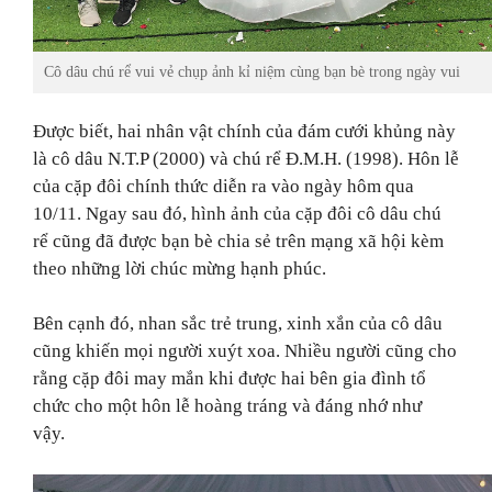
Cô dâu chú rể vui vẻ chụp ảnh kỉ niệm cùng bạn bè trong ngày vui
Được biết, hai nhân vật chính của đám cưới khủng này
là cô dâu N.T.P (2000) và chú rể Đ.M.H. (1998). Hôn lễ
của cặp đôi chính thức diễn ra vào ngày hôm qua
10/11. Ngay sau đó, hình ảnh của cặp đôi cô dâu chú
rể cũng đã được bạn bè chia sẻ trên mạng xã hội kèm
theo những lời chúc mừng hạnh phúc.
Bên cạnh đó, nhan sắc trẻ trung, xinh xắn của cô dâu
cũng khiến mọi người xuýt xoa. Nhiều người cũng cho
rằng cặp đôi may mắn khi được hai bên gia đình tổ
chức cho một hôn lễ hoàng tráng và đáng nhớ như
vậy.