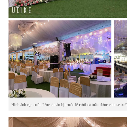
Hình ảnh rạp cưới được chuẩn bị trước lễ cưới cả tuần được chia sẻ trư