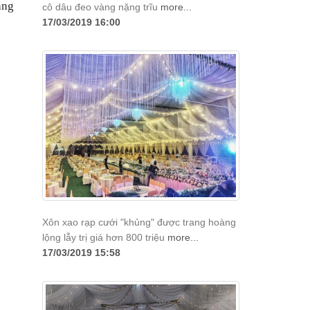
ằng
cô dâu đeo vàng nặng trĩu
more...
17/03/2019 16:00
Xôn xao rạp cưới "khủng" được trang hoàng
lộng lẫy trị giá hơn 800 triệu
more...
17/03/2019 15:58