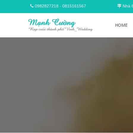
0982827218
-
0815161567
Nhà 68
HOME