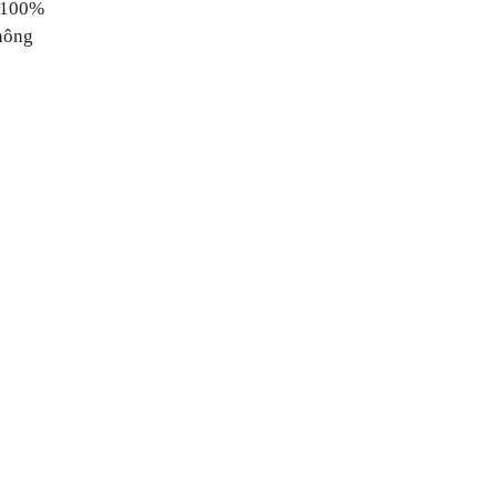
g 100%
phông