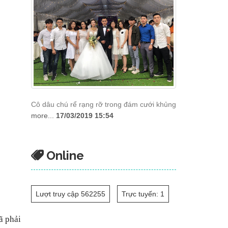
Cô dâu chú rể rạng rỡ trong đám cưới khủng
more...
17/03/2019 15:54
Online
Lượt truy cập 562255
Trực tuyến: 1
ã phải