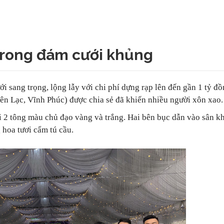
 trong đám cưới khủng
i sang trọng, lộng lẫy với chi phí dựng rạp lên đến gần 1 tỷ đ
Yên Lạc, Vĩnh Phúc) được chia sẻ đã khiến nhiều người xôn xao.
ới 2 tông màu chủ đạo vàng và trắng. Hai bên bục dẫn vào sân k
 hoa tươi cẩm tú cầu.