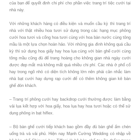
của bạn để quyết định chi phí cho phần việc trang trí tiệc cưới tại
nhà này.
Với những khách hàng có điều kiện và muốn cầu kỳ thì trang trí
nhà với thật nhiều hoa tươi sử dụng trong các hạng mục phông
cưới hoa tươi và cổng hoa tươi cùng với hoa bàn nước cùng tông
mầu là một lựa chọn hoàn hảo. Với những gia đình không quá cầu
kỳ thì sử dụng hoa giấy hay hoa lụa cùng với bàn ghế cưới cùng
tông mầu cũng đủ để trang hoàng cho không gian nhà ngày cưới
được đẹp mắt mà không mất quá nhiều chi phí. Các nhà ở phố cổ
hay trong ngõ nhỏ có diện tích không lớn nên phải cân nhắc làm
nhà bạt cưới hay dựng rạp cưới để có thêm không gian kê bàn
ghế đón khách.
– Trang trí phông cưới hay backdrop cưới thường được làm bằng
vải lụa kết hợp với hoa giấy, hoa lụa hay hoa tươi hoặc có thể sử
dụng phông in bạt hiflex.
– Bộ bàn ghế cưới tiếp khách bao gồm đầy đủ bàn ghế ấm chén
uống trà và vải phủ. Hiện nay Mạnh Cường Wedding có nhập về