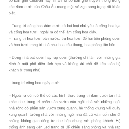
bộ bàn ghế Chiavari hay Tiffani là bộ bàn ghế truyền thống trong
các đám cưới của Châu Âu mang một vẻ đẹp sang trọng rất khác
biệt.
– Trang trí cổng hoa đám cưới có hai loại chủ yếu là cổng hoa lụa
và cổng hoa tươi, ngoài ra có thể làm cổng hoa giấy.
– Trang trí hoa tươi bàn nước, trụ hoa tươi để hai bên phông cưới
và hoa tươi trang trí nhà như hoa cầu thang, hoa phòng tân hôn…
– Dựng nhà bạt cưới hay rạp cưới (thường chỉ làm với những gia
đình ở mặt phố diện tích hẹp và không đủ chỗ để tiếp toàn bộ
khách ở trong nhà)
– trang trí cổng hoa ngày cưới
– Ngoài ra còn có thể có các hình thức trang trí đám cưới tại nhà
khác như trang trí phần sân vườn của ngôi nhà với những ngôi
nhà rộng có phần sân vườn xung quanh, hệ thống khung vải quây
xung quanh tường nhà với những ngôi nhà đã cũ và muốn che đi
những không gian riêng tư như bếp chung với phòng khách. Hệ
thống ánh sáng đèn Led trang trí để chiếu sáng phông và nhà rạp