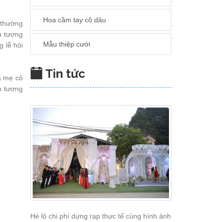
Hoa cầm tay cô dâu
 thường
u tượng
Mẫu thiệp cưới
 lễ hỏi
Tin tức
ha mẹ cô
âu tương
Hé lộ chi phí dựng rạp thực tế cùng hình ảnh