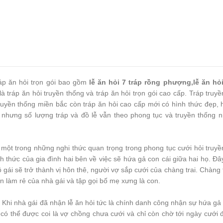
ráp ăn hỏi trọn gói bao gồm
lễ ăn hỏi 7 tráp rồng phượng,lễ ăn hỏi
à tráp ăn hỏi truyền thống và tráp ăn hỏi trọn gói cao cấp. Tráp truy
uyền thống miền bắc còn tráp ăn hỏi cao cấp mới có hình thức đẹp, h
 nhưng số lượng tráp và đồ lễ vẫn theo phong tục và truyền thống n
 một trong những nghi thức quan trọng trong phong tục cưới hỏi truyề
 thức của gia đình hai bên về việc sẽ hứa gả con cái giữa hai họ. Đây
gái sẽ trở thành vị hôn thê, người vợ sắp cưới của chàng trai. Chàng 
n làm rẻ của nhà gái và tập gọi bố mẹ xưng là con.
i. Khi nhà gái đã nhận lễ ăn hỏi tức là chính danh công nhận sự hứa gả
ái có thể được coi là vợ chồng chưa cưới và chỉ còn chờ tới ngày cưới