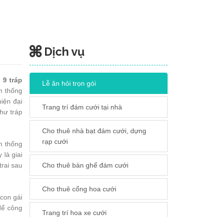
Dịch vụ
 9 tráp
Lễ ăn hỏi trọn gói
ền thống
iện đại
Trang trí đám cưới tại nhà
hư tráp
Cho thuê nhà bạt đám cưới, dựng
rạp cưới
n thống
 là giai
trai sau
Cho thuê bàn ghế đám cưới
Cho thuê cổng hoa cưới
 con gái
 để công
Trang trí hoa xe cưới