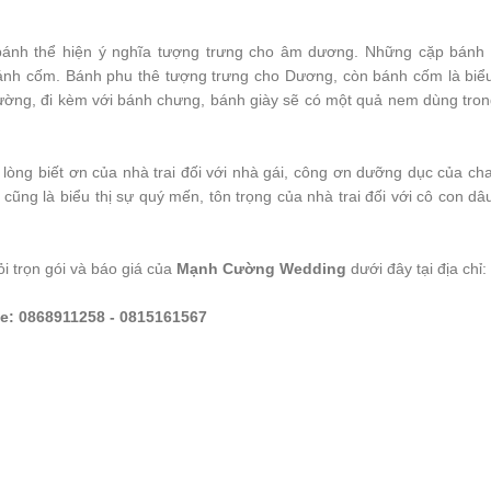
bánh thể hiện ý nghĩa tượng trưng cho âm dương. Những cặp bánh
bánh cốm. Bánh phu thê tượng trưng cho Dương, còn bánh cốm là biể
ng, đi kèm với bánh chưng, bánh giày sẽ có một quả nem dùng trong
ện lòng biết ơn của nhà trai đối với nhà gái, công ơn dưỡng dục của c
ỏi cũng là biểu thị sự quý mến, tôn trọng của nhà trai đối với cô con d
i trọn gói và báo giá của
Mạnh Cường Wedding
dưới đây tại địa chỉ:
ine: 0868911258 - 0815161567