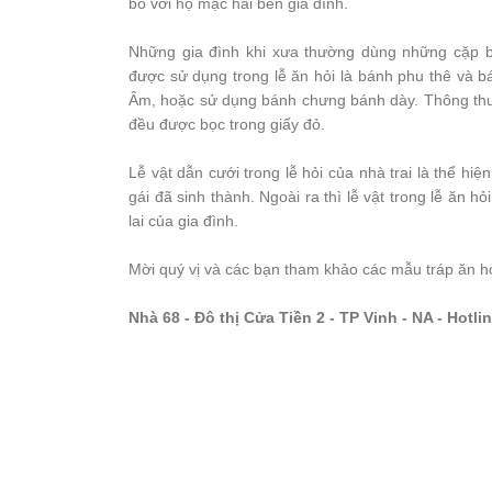
bố với họ mạc hai bên gia đình.
Những gia đình khi xưa thường dùng những cặp 
được sử dụng trong lễ ăn hỏi là bánh phu thê và 
Âm, hoặc sử dụng bánh chưng bánh dày. Thông thườ
đều được bọc trong giấy đỏ.
Lễ vật dẫn cưới trong lễ hỏi của nhà trai là thể hi
gái đã sinh thành. Ngoài ra thì lễ vật trong lễ ăn h
lai của gia đình.
Mời quý vị và các bạn tham khảo các mẫu tráp ăn hỏ
Nhà 68 - Đô thị Cửa Tiền 2 - TP Vinh - NA - Hotl