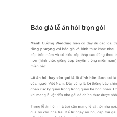
Báo giá lễ ăn hỏi trọn gói
Mạnh Cường Wedding
hiện có đầy đủ các loại t
rồng phượng
với báo giá và hình thức khác nhau l
xếp trên mâm và có kiểu xếp tháp cao đúng theo tr
hơn (hình thức giống tráp truyền thống miền nam)
miền bắc
Lễ ăn hỏi hay còn gọi là lễ đính hôn
được coi là
của người Việt Nam, Đây cũng là lời thông báo chính
đoạn cực kỳ quan trọng trong quan hệ hôn nhân. Cô 
khi mang lễ vật đến nhà gái đã chính thực được nhậ
Trong lễ ăn hỏi, nhà trai cần mang lễ vật tới nhà gá
của họ cho nhà trai. Kể từ ngày ăn hỏi, cặp trai g