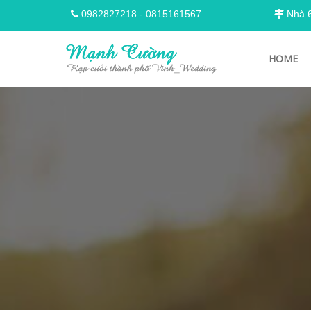
0982827218
-
0815161567
Nhà 68
HOME