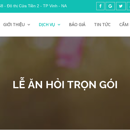
 - Đô thị Cửa Tiền 2 - TP Vinh - NA
GIỚI THIỆU
DỊCH VỤ
BÁO GIÁ
TIN TỨC
CẨM 
LỄ ĂN HỎI TRỌN GÓI